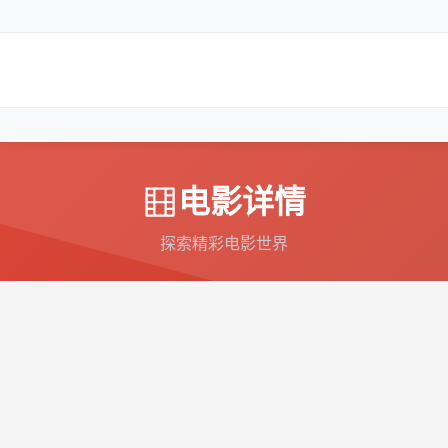
电影详情
探索精彩电影世界