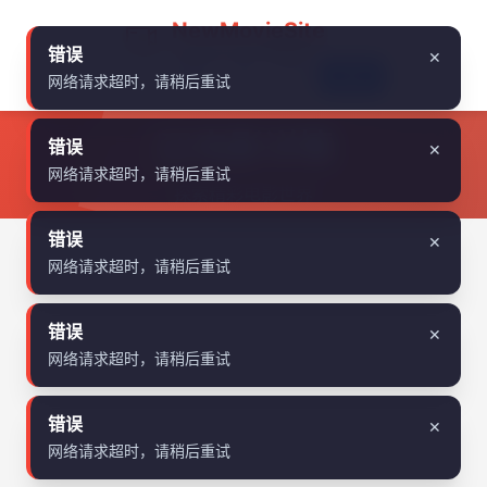
NewMovieSite
错误
NewMovieSite 管理后台
✕
搜索
网络请求超时，请稍后重试
电影详情
错误
✕
网络请求超时，请稍后重试
探索精彩电影世界
错误
✕
网络请求超时，请稍后重试
错误
✕
网络请求超时，请稍后重试
错误
✕
网络请求超时，请稍后重试