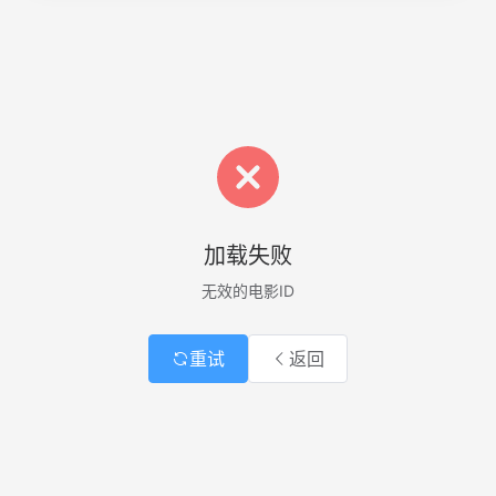
加载失败
无效的电影ID
重试
返回